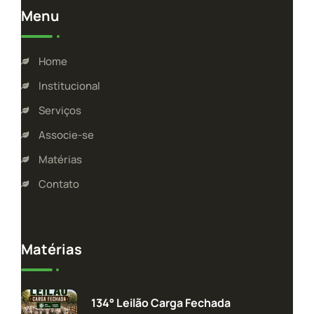
Menu
Home
Institucional
Serviços
Associe-se
Matérias
Contato
Matérias
134° Leilão Carga Fechada