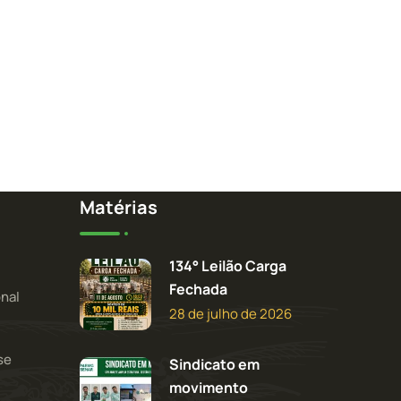
Matérias
134° Leilão Carga
Fechada
onal
28 de julho de 2026
se
Sindicato em
movimento