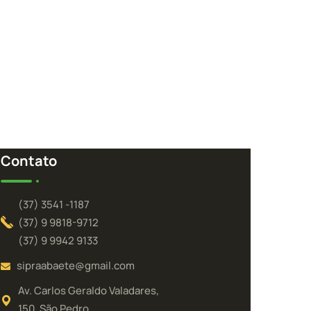
Contato
(37) 3541 -1187
(37) 9 9818-9712
(37) 9 9942 9133
sipraabaete@gmail.com
Av. Carlos Geraldo Valadares,
150. São Pedro